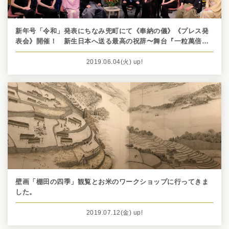
新年号「令和」発表にちなみ兜町にて《奉納の儀》《プレス発
表会》開催！ 新生日本へ送る最高の祝辞〜舞台『一粒萬倍〜A
SEED〜』
2019.06.04
(火)
up!
壁画「棚田の四季」観覧とお米のワークショップに行ってきま
した。
2019.07.12
(金)
up!