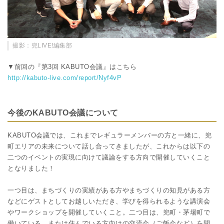
撮影：兜LIVE!編集部
▼前回の『第3回 KABUTO会議』はこちら
http://kabuto-live.com/report/Nyf4vP
今後のKABUTO会議について
KABUTO会議では、これまでレギュラーメンバーの方と一緒に、兜
町エリアの未来について話し合ってきましたが、これからは以下の
二つのイベントの実現に向けて議論をする方向で開催していくこと
となりました！
一つ目は、まちづくりの実績がある方やまちづくりの知見がある方
などにゲストとしてお越しいただき、学びを得られるような講演会
やワークショップを開催していくこと。二つ目は、兜町・茅場町で
働いている、または住んでいる方向けの交流会（ご飯会など）を開