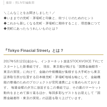
撮影：兜LIVE!編集部
＼こんなことをお聞きしました！／
◆いままでの兜町・茅場町と印象と、街づくりのためのヒント
◆これから新しくなる兜町・茅場町に期待すること、理想像につて
◆兜町にあったらうれしいものとは？
『Tokyo Finacial Street』とは？
2017年5月12日(金)から、インターネット放送STOCKVOICE TVにて
スタートした新番組です。 現在、東京都が掲げる「国際金融都市・
東京の実現」に向けて、金融の中枢機能が集積する大手町から東京
証券取引所が位置する日本橋兜町・茅場町地域を軸として、金融機
能の整備のためのプロジェクトが官民連携により進められておりま
す。 毎週金曜の夕方に放送するこの番組では、その週のマーケット
動向をまとめて振り返るほか、毎回多彩なゲストをお迎えして『国
際金融都市・東京の実現』の話題を取り上げています。