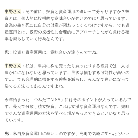
中野さん
：その前に、投資と資産運用の違いって分かりますか？投
資とは、個人的に投機的な意味合いが強いのではと思っています。
企業の生き死にに自分の財産が関わってくるわけですから。でも資
産運用とは、投資の投機性に合理的にアプローチしながら負ける確
率を減らしていく行為なんです。
兜
：投資と資産運用は、意味合いが違うんですね。
中野さん
：私は、単純に株を売ったり買ったりする投資では、人は
豊かにになれないと思っています。最後は損をする可能性が高いの
で...。でも合理的に損をする確率を減らし、みんなで豊かになって
勝てる方法ってあるんですよね。
今年始まった「つみたてNISA」にはそのポイントが入っているんで
す。長期で分散し積立投資、これは立派な資産運用なんです。兜町
でそんな資産運用の方法を学べる場がもっとできるといいなと思っ
ています。
兜
：私自身資産運用に疎い...のですが、兜町で気軽に学べたらいい