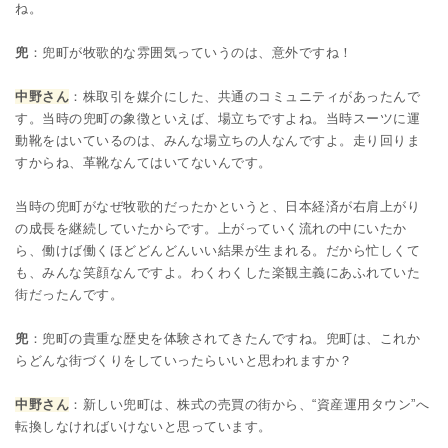
ね。
兜
：兜町が牧歌的な雰囲気っていうのは、意外ですね！
中野さん
：株取引を媒介にした、共通のコミュニティがあったんで
す。当時の兜町の象徴といえば、場立ちですよね。当時スーツに運
動靴をはいているのは、みんな場立ちの人なんですよ。走り回りま
すからね、革靴なんてはいてないんです。
当時の兜町がなぜ牧歌的だったかというと、日本経済が右肩上がり
の成長を継続していたからです。上がっていく流れの中にいたか
ら、働けば働くほどどんどんいい結果が生まれる。だから忙しくて
も、みんな笑顔なんですよ。わくわくした楽観主義にあふれていた
街だったんです。
兜
：兜町の貴重な歴史を体験されてきたんですね。兜町は、これか
らどんな街づくりをしていったらいいと思われますか？
中野さん
：新しい兜町は、株式の売買の街から、“資産運用タウン”へ
転換しなければいけないと思っています。