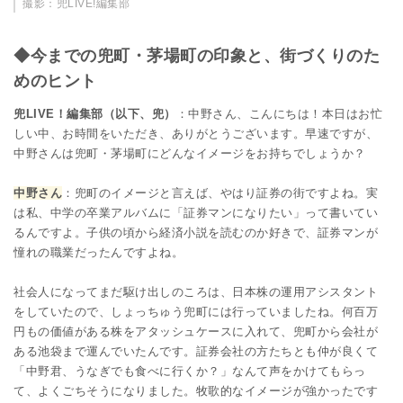
撮影：兜LIVE!編集部
◆今までの兜町・茅場町の印象と、街づくりのた
めのヒント
兜LIVE！編集部（以下、兜）
：中野さん、こんにちは！本日はお忙
しい中、お時間をいただき、ありがとうございます。早速ですが、
中野さんは兜町・茅場町にどんなイメージをお持ちでしょうか？
中野さん
：兜町のイメージと言えば、やはり証券の街ですよね。実
は私、中学の卒業アルバムに「証券マンになりたい」って書いてい
るんですよ。子供の頃から経済小説を読むのか好きで、証券マンが
憧れの職業だったんですよね。
社会人になってまだ駆け出しのころは、日本株の運用アシスタント
をしていたので、しょっちゅう兜町には行っていましたね。何百万
円もの価値がある株をアタッシュケースに入れて、兜町から会社が
ある池袋まで運んでいたんです。証券会社の方たちとも仲が良くて
「中野君、うなぎでも食べに行くか？」なんて声をかけてもらっ
て、よくごちそうになりました。牧歌的なイメージが強かったです