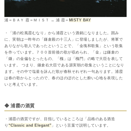
浦＝ＢＡＹ 霞＝ＭＩＳＴ → 浦 霞＝
MISTY BAY
・「浦の松風霞むなり」から浦霞という酒銘になりました。因み
に、実朝は一昨年の「鎌倉殿の十三人」に登場しましたが、将軍で
ありながら歌人であったということで、「金塊和歌集」という歌集
を作っています。７００首前後の歌が収められ、「金」は鎌倉の
「鎌」の金偏をとったもの、「槐」は「槐門」の略で大臣を表して
います。 つまり、鎌倉右大臣である源実朝の歌集ということになり
ます。その中で塩釜を詠んだ歌が春秋それぞれ一句あります。浦霞
は春の歌からとったので、春のほのぼのとした酔い心地を表現した
いと考えています。
◆ 浦霞の酒質
・浦霞の酒質ですが、目指しているところは「品格のある酒造
り
“Classic and Elegant”
」という言葉で説明しています。