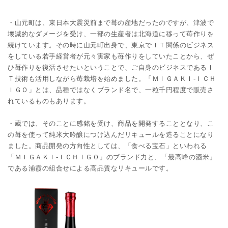
・山元町は、東日本大震災前まで苺の産地だったのですが、津波で
壊滅的なダメージを受け、一部の生産者は北海道に移って苺作りを
続けています。その時に山元町出身で、東京でＩＴ関係のビジネス
をしている若手経営者が元々実家も苺作りをしていたことから、ぜ
ひ苺作りを復活させたいということで、ご自身のビジネスであるＩ
Ｔ技術も活用しながら苺栽培を始めました。「ＭＩＧＡＫＩ-ＩＣＨ
ＩＧＯ」とは、品種ではなくブランド名で、一粒千円程度で販売さ
れているものもあります。
・蔵では、そのことに感銘を受け、商品を開発することとなり、こ
の苺を使って純米大吟醸につけ込んだリキュールを造ることになり
ました。商品開発の方向性としては、「食べる宝石」といわれる
「ＭＩＧＡＫＩ-ＩＣＨＩＧＯ」のブランド力と、「最高峰の酒米」
である浦霞の組合せによる高品質なリキュールです。