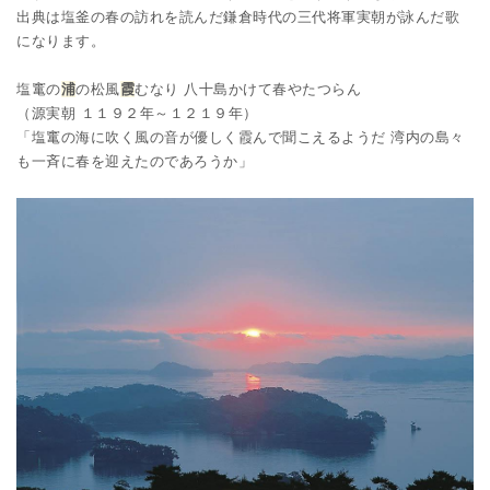
出典は塩釜の春の訪れを読んだ鎌倉時代の三代将軍実朝が詠んだ歌
になります。
塩竃の
浦
の松風
霞
むなり 八十島かけて春やたつらん
（源実朝 １１９２年～１２１９年）
「塩竃の海に吹く風の音が優しく霞んで聞こえるようだ 湾内の島々
も一斉に春を迎えたのであろうか」