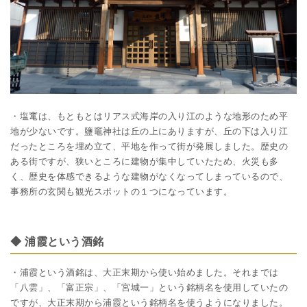
・塩竃は、もともとはリアス式海岸の入り江のような地形のため平
地が少ないです。鹽竈神社は丘の上にありますが、丘の下は入り江
だったところを埋め立て、平地を作って街が発展しました。歴史の
ある街ですが、狭いところに建物が集中していたため、火災も多
く、歴史を体感できるような建物がなくなってしまっているので、
事務所の玄関も観光スポットの１つになっています。
◆ 浦霞という酒銘
・浦霞という酒銘は、大正末期から使い始めました。それまでは
「八雲」、「富正宗」、「宮城一」という銘柄名を使用していたの
ですが、大正末期から浦霞という銘柄名を使うようになりました。