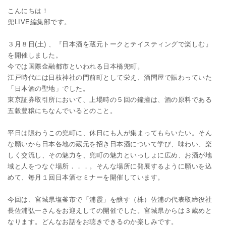
こんにちは！
兜LIVE編集部です。
３月８日(土) 、『日本酒を蔵元トークとテイスティングで楽しむ』
を開催しました。
今では国際金融都市といわれる日本橋兜町。
江戸時代には日枝神社の門前町として栄え、酒問屋で賑わっていた
「日本酒の聖地」でした。
東京証券取引所において、上場時の５回の鐘撞は、酒の原料である
五穀豊穣にちなんでいるとのこと。
平日は賑わうこの兜町に、休日にも人が集まってもらいたい。そん
な願いから日本各地の蔵元を招き日本酒について学び、味わい、楽
しく交流し、その魅力を、兜町の魅力といっしょに広め、お酒が地
域と人をつなぐ場所．．．。そんな場所に発展するように願いを込
めて、毎月１回日本酒セミナーを開催しています。
今回は、宮城県塩釜市で「浦霞」を醸す（株）佐浦の代表取締役社
長佐浦弘一さんをお迎えしての開催でした。宮城県からは３蔵めと
なります。どんなお話をお聴きできるのか楽しみです。