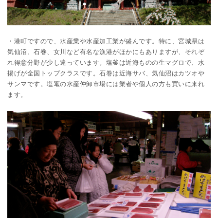
・港町ですので、水産業や水産加工業が盛んです。特に、宮城県は
気仙沼、石巻、女川など有名な漁港がほかにもありますが、それぞ
れ得意分野が少し違っています。塩釜は近海ものの生マグロで、水
揚げが全国トップクラスです。石巻は近海サバ、気仙沼はカツオや
サンマです。塩竃の水産仲卸市場には業者や個人の方も買いに来れ
ます。