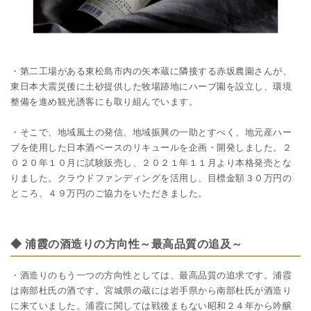
・第二工場がある東松島市内の矢本蔵に隣接する赤坂農園さんが、
東日本大震災後に土砂提供した牧場跡地にハーブ園を設立し、環境
整備を進め観光誘客にも取り組んでいます。
・そこで、地域風土の発信、地域振興の一助とすべく、地元産ハー
ブを使用した日本酒ベースのリキュールを企画・開発しました。２
０２０年１０月に試験販売し、２０２１年１１月より本格発売とな
りました。クラウドファンディングを活用し、目標金額３０万円の
ところ、４９万円のご協力をいただきました。
◆ 浦霞の酒造りの方向性～最高品質の追及～
・酒造りのもう一つの方向性としては、最高品質の追求です。浦霞
は南部杜氏の酒です。宮城県の蔵には岩手県から南部杜氏が酒造り
に来ていました。浦霞に関しては戦後まもない昭和２４年から吟醸