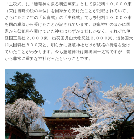
「主税式」に「鹽竈神を祭る料壹萬束」として祭祀料１０,０００束
（束は当時の税の単位）を国家から受けたことが記載されていて、
さらに９２７年の「延喜式」の「主税式」でも祭祀料１０,０００束
を国の税収から受けたことが記されています。鹽竈神社のほかに国
家から祭祀料を受けていた神社はわずか３社しかなく、それぞれ伊
豆国三島社２,０００束、出羽国月山大物忌社２,０００束、淡路国大
和大国魂社８００束と、明らかに鹽竈神社だけが破格の待遇を受け
ていたことがわかります。今も鹽竈神社は陸奥国一之宮ですが、昔
から非常に重要な神社だったということです。