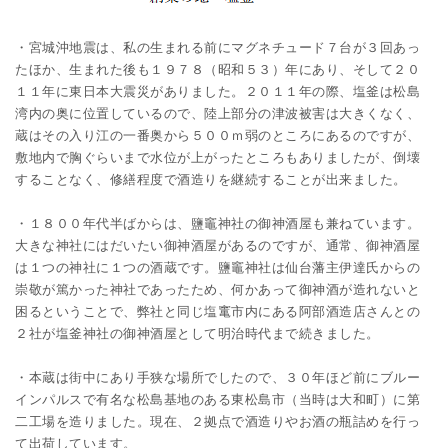
・宮城沖地震は、私の生まれる前にマグネチュード７台が３回あっ
たほか、生まれた後も１９７８（昭和５３）年にあり、そして２０
１１年に東日本大震災がありました。２０１１年の際、塩釜は松島
湾内の奥に位置しているので、陸上部分の津波被害は大きくなく、
蔵はその入り江の一番奥から５００ｍ弱のところにあるのですが、
敷地内で胸ぐらいまで水位が上がったところもありましたが、倒壊
することなく、修繕程度で酒造りを継続することが出来ました。
・１８００年代半ばからは、鹽竈神社の御神酒屋も兼ねています。
大きな神社にはだいたい御神酒屋があるのですが、通常、御神酒屋
は１つの神社に１つの酒蔵です。鹽竈神社は仙台藩主伊達氏からの
崇敬が篤かった神社であったため、何かあって御神酒が造れないと
困るということで、弊社と同じ塩竃市内にある阿部酒造店さんとの
２社が塩釜神社の御神酒屋として明治時代まで続きました。
・本蔵は街中にあり手狭な場所でしたので、３０年ほど前にブルー
インパルスで有名な松島基地のある東松島市（当時は大和町）に第
二工場を造りました。現在、２拠点で酒造りやお酒の瓶詰めを行っ
て出荷しています。