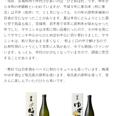
・現在、宮城県内で作付けが多いのは「ひとめぼれ」です。昨年か
ら令和の米騒動といわれていますが、平成５年に東日本（特に東
北）は不作（凶作）で、１１月になっても、その年の原料米確保の
目途が立たなかったことがあります。夏は本当にどんよりとした曇
り空で気温も低く、宮城県、岩手県で非常に原料米が採れなかった
年でした。ササニシキは冷害に弱い品種だったので、その年を境に
してササニシキ中心からひとめぼれ中心に切り替わりました。ササ
ニシキは、粘り気があまり多くなく、 程よく口の中で解けるので、
お寿司用のシャリとして非常に人気があり、今でも根強いファンが
います。もっとも、作付けが少なくなっていますので、調達に苦労
することがあります。
・弊社では日本酒をベースに和のリキュールも造っています。梅酒
やゆず酒など地元産の原料を使います。地元産の原料を使って、皆
さんに楽しんでいただけたら幸いです。