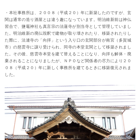
・本社事務所は、２００８（平成２０）年に新築したのですが、玄
関は通常の造り酒屋とは違う趣になっています。明治維新前は神仏
習合で、鹽竈神社も真言宗の法蓮寺が別当寺として管理していまし
た。明治維新の廃仏毀釈で建物が取り壊されたり、移築されたりし
た際に、法連寺の「向拝」という入り口の玄関部分が南宮（多賀城
市）の慈雲寺に譲り受けられ、同寺の本堂玄関として移築されまし
た。その後、慈雲寺本堂を建て替えることになり、向拝も解体・廃
棄されることになりましたが、ＮＰＯなど関係者の尽力により２０
０８（平成２０）年に新しく事務所を建てるときに移築復元されま
した。