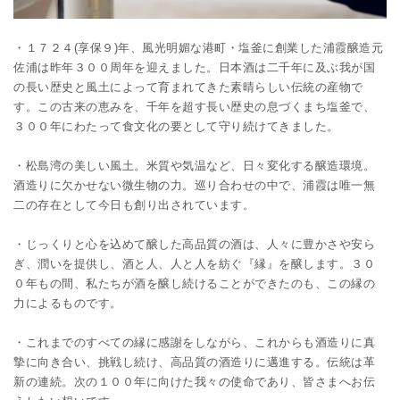
・１７２４(享保９)年、風光明媚な港町・塩釜に創業した浦霞醸造元
佐浦は昨年３００周年を迎えました。日本酒は二千年に及ぶ我が国
の長い歴史と風土によって育まれてきた素晴らしい伝統の産物で
す。この古来の恵みを、千年を超す長い歴史の息づくまち塩釜で、
３００年にわたって食文化の要として守り続けてきました。
・松島湾の美しい風土。米質や気温など、日々変化する醸造環境。
酒造りに欠かせない微生物の力。巡り合わせの中で、浦霞は唯一無
二の存在として今日も創り出されています。
・じっくりと心を込めて醸した高品質の酒は、人々に豊かさや安ら
ぎ、潤いを提供し、酒と人、人と人を紡ぐ『縁』を醸します。３０
０年もの間、私たちが酒を醸し続けることができたのも、この縁の
力によるものです。
・これまでのすべての縁に感謝をしながら、これからも酒造りに真
摯に向き合い、挑戦し続け、高品質の酒造りに邁進する。伝統は革
新の連続。次の１００年に向けた我々の使命であり、皆さまへお伝