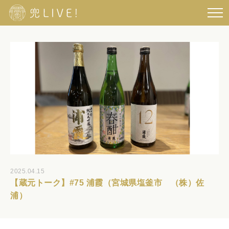
2025.04.15
【蔵元トーク】#75 浦霞（宮城県塩釜市 （株）佐
浦）