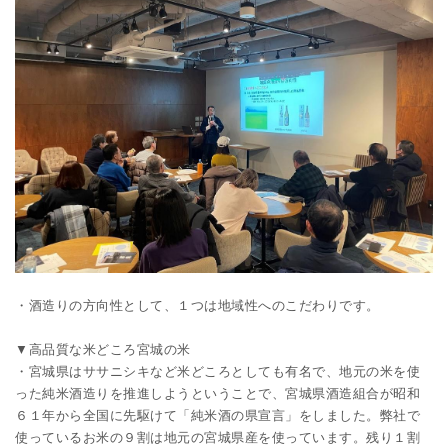
・酒造りの方向性として、１つは地域性へのこだわりです。
▼高品質な米どころ宮城の米
・宮城県はササニシキなど米どころとしても有名で、地元の米を使
った純米酒造りを推進しようということで、宮城県酒造組合が昭和
６１年から全国に先駆けて「純米酒の県宣言」をしました。弊社で
使っているお米の９割は地元の宮城県産を使っています。残り１割