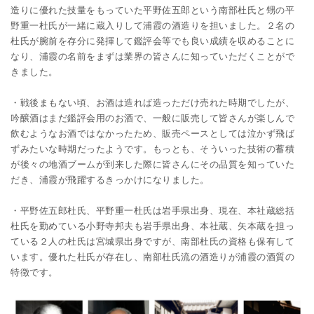
造りに優れた技量をもっていた平野佐五郎という南部杜氏と甥の平
野重一杜氏が一緒に蔵入りして浦霞の酒造りを担いました。２名の
杜氏が腕前を存分に発揮して鑑評会等でも良い成績を収めることに
なり、浦霞の名前をまずは業界の皆さんに知っていただくことがで
きました。
・戦後まもない頃、お酒は造れば造っただけ売れた時期でしたが、
吟醸酒はまだ鑑評会用のお酒で、一般に販売して皆さんが楽しんで
飲むようなお酒ではなかったため、販売ペースとしては泣かず飛ば
ずみたいな時期だったようです。もっとも、そういった技術の蓄積
が後々の地酒ブームが到来した際に皆さんにその品質を知っていた
だき、浦霞が飛躍するきっかけになりました。
・平野佐五郎杜氏、平野重一杜氏は岩手県出身、現在、本社蔵総括
杜氏を勤めている小野寺邦夫も岩手県出身、本社蔵、矢本蔵を担っ
ている２人の杜氏は宮城県出身ですが、南部杜氏の資格も保有して
います。優れた杜氏が存在し、南部杜氏流の酒造りが浦霞の酒質の
特徴です。