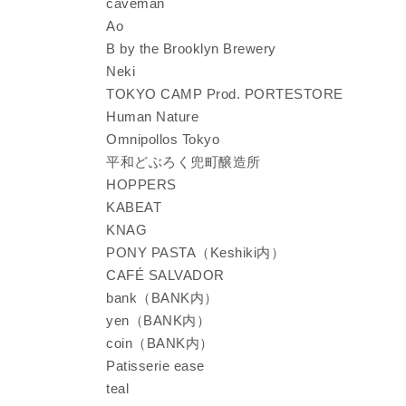
caveman
Ao
B by the Brooklyn Brewery
Neki
TOKYO CAMP Prod. PORTESTORE
Human Nature
Omnipollos Tokyo
平和どぶろく兜町醸造所
HOPPERS
KABEAT
KNAG
PONY PASTA（Keshiki内）
CAFÉ SALVADOR
bank（BANK内）
yen（BANK内）
coin（BANK内）
Patisserie ease
teal