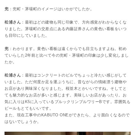
兜
：兜町・茅場町のイメージはいかがでしたか。
松浦さん
：最初はどの建物も同じ印象で、方向感覚がわからなくな
りました。茅場町の交差点にある内藤証券さんの黄色い看板をいつ
も目印にしていました。
兜
：わかります。黄色い看板は遠くからでも目立ちますよね。初め
ていらした2年前と比べて今の兜町・茅場町の印象は少し変化しまし
たか。
松浦さん
：最初はコンクリートのビルでちょっと冷たい感じがして
いました。ただ何度か足を運ぶうちに、昔ながらの情緒漂う建物や
お店があり興味深くなりました。桜並木とかいいですね。そしてと
ても魅力的なお店が多いと感じます。美味しいお店があったり。お
気に入りはK5に入っているブルックリンブルワリーBです。雰囲気も
ビールもとてもいいです。
また、現在工事中のKABUTO ONEができたら、より面白くなるので
はないでしょうか。