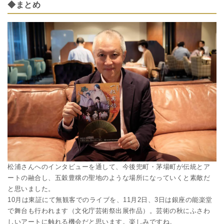
◆まとめ
松浦さんへのインタビューを通して、今後兜町・茅場町が伝統とア
ートの融合し、五穀豊穣の聖地のような場所になっていくと素敵だ
と思いました。
10月は東証にて無観客でのライブを、11月2日、3日は銀座の能楽堂
で舞台も行われます（文化庁芸術祭出展作品）。芸術の秋にふさわ
しいアートに触れる機会だと思います。楽しみですね。