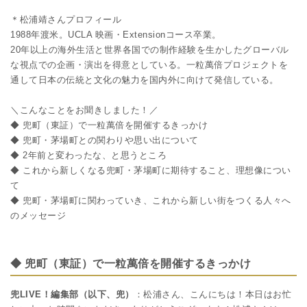
＊松浦靖さんプロフィール
1988年渡米。UCLA 映画・Extensionコース卒業。
20年以上の海外生活と世界各国での制作経験を生かしたグローバル
な視点での企画・演出を得意としている。一粒萬倍プロジェクトを
通して日本の伝統と文化の魅力を国内外に向けて発信している。
＼こんなことをお聞きしました！／
◆ 兜町（東証）で一粒萬倍を開催するきっかけ
◆ 兜町・茅場町との関わりや思い出について
◆ 2年前と変わったな、と思うところ
◆ これから新しくなる兜町・茅場町に期待すること、理想像につい
て
◆ 兜町・茅場町に関わっていき、これから新しい街をつくる人々へ
のメッセージ
◆ 兜町（東証）で一粒萬倍を開催するきっかけ
兜LIVE！編集部（以下、兜）
：松浦さん、こんにちは！本日はお忙