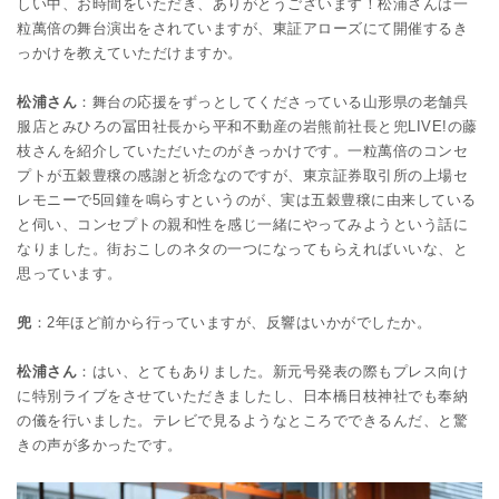
しい中、お時間をいただき、ありがとうございます！松浦さんは一
粒萬倍の舞台演出をされていますが、東証アローズにて開催するき
っかけを教えていただけますか。
松浦さん
：舞台の応援をずっとしてくださっている山形県の老舗呉
服店とみひろの冨田社長から平和不動産の岩熊前社長と兜LIVE!の藤
枝さんを紹介していただいたのがきっかけです。一粒萬倍のコンセ
プトが五穀豊穣の感謝と祈念なのですが、東京証券取引所の上場セ
レモニーで5回鐘を鳴らすというのが、実は五穀豊穣に由来している
と伺い、コンセプトの親和性を感じ一緒にやってみようという話に
なりました。街おこしのネタの一つになってもらえればいいな、と
思っています。
兜
：2年ほど前から行っていますが、反響はいかがでしたか。
松浦さん
：はい、とてもありました。新元号発表の際もプレス向け
に特別ライブをさせていただきましたし、日本橋日枝神社でも奉納
の儀を行いました。テレビで見るようなところでできるんだ、と驚
きの声が多かったです。