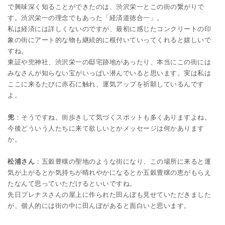
で興味深く知ることができたのは、渋沢栄一とこの街の繋がりで
す。渋沢栄一の理念でもあった「経済道徳合一」。
私は経済には詳しくないのですが、最初に感じたコンクリートの印
象の街にアート的な物も継続的に根付いていってくれると嬉しいで
すね。
東証や兜神社、渋沢栄一の邸宅跡地があったり、本当にこの街には
みなさんが知らない宝がいっぱい潜んでいると思います。実は私は
ここに来るたびに赤石に触れ、運気アップを祈願しているんです
よ。
兜
：そうですね。街歩きして気づくスポットも多くありますよね。
今後どういう人たちに来て欲しいとかメッセージは何かあります
か。
松浦さん
：五穀豊穣の聖地のような街になり、この場所に来ると運
気が上がるとか気持ちが晴れやかになるとか五穀豊穣の恵がもらえ
たなんて思っていただけるといいですね。
先日プレナスさんの屋上に作られた田んぼも見せていただきました
が、個人的には街の中に田んぼがあると面白いと思います。