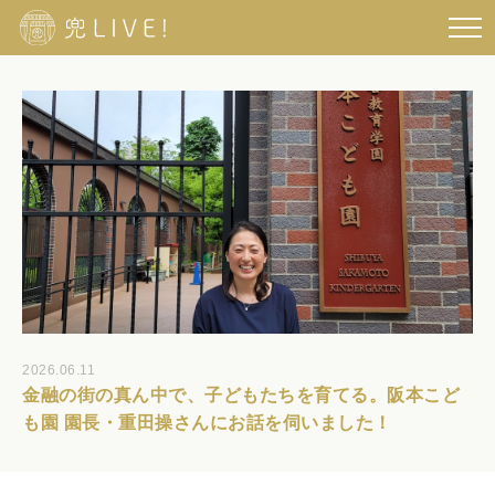
2026.06.11
金融の街の真ん中で、子どもたちを育てる。阪本こど
も園 園長・重田操さんにお話を伺いました！