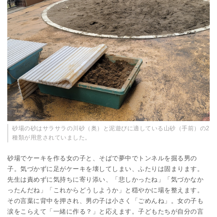
砂場の砂はサラサラの川砂（奥）と泥遊びに適している山砂（手前）の2
種類が用意されていました。
砂場でケーキを作る女の子と、そばで夢中でトンネルを掘る男の
子。気づかずに足がケーキを壊してしまい、ふたりは固まります。
先生は責めずに気持ちに寄り添い、「悲しかったね」「気づかなか
ったんだね」「これからどうしようか」と穏やかに場を整えます。
その言葉に背中を押され、男の子は小さく「ごめんね」。女の子も
涙をこらえて「一緒に作る？」と応えます。子どもたちが自分の言