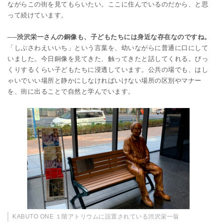
ながらこの街を見てもらいたい。ここに住んでいるのだから、と思
って続けています。
──渋沢栄一さんの銅像も、子どもたちには身近な存在なのですね。
「しぶさわえいいち」という言葉を、幼いながらに普通に口にして
いました。今日銅像を見てきた、触ってきたと話してくれる。びっ
くりするくらい子どもたちに浸透しています。公共の場でも、はし
ゃいでいい場所と静かにしなければいけない場所の区別やマナー
を、街に出ることで自然と学んでいます。
KABUTO ONE １階アトリウムに設置されている渋沢栄一翁