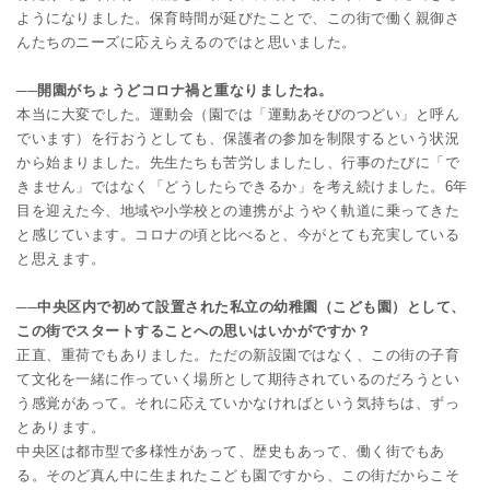
ようになりました。保育時間が延びたことで、この街で働く親御さ
んたちのニーズに応えらえるのではと思いました。
──開園がちょうどコロナ禍と重なりましたね。
本当に大変でした。運動会（園では「運動あそびのつどい」と呼ん
でいます）を行おうとしても、保護者の参加を制限するという状況
から始まりました。先生たちも苦労しましたし、行事のたびに「で
きません」ではなく「どうしたらできるか」を考え続けました。6年
目を迎えた今、地域や小学校との連携がようやく軌道に乗ってきた
と感じています。コロナの頃と比べると、今がとても充実している
と思えます。
──中央区内で初めて設置された私立の幼稚園（こども園）として、
この街でスタートすることへの思いはいかがですか？
正直、重荷でもありました。ただの新設園ではなく、この街の子育
て文化を一緒に作っていく場所として期待されているのだろうとい
う感覚があって。それに応えていかなければという気持ちは、ずっ
とあります。
中央区は都市型で多様性があって、歴史もあって、働く街でもあ
る。そのど真ん中に生まれたこども園ですから、この街だからこそ