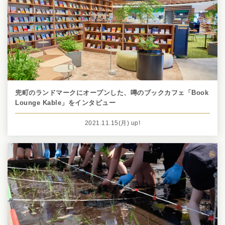
兜町のランドマークにオープンした、噂のブックカフェ「Book
Lounge Kable」をインタビュー
2021.11.15
(月)
up!