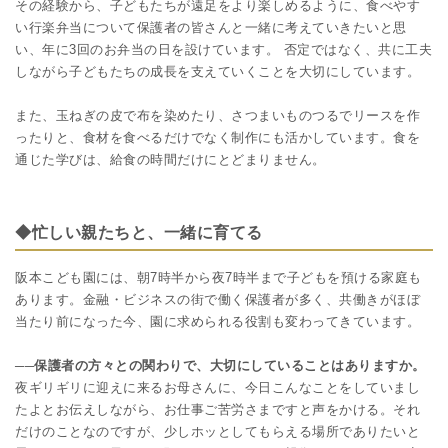
その経験から、子どもたちが遠足をより楽しめるように、食べやす
い行楽弁当について保護者の皆さんと一緒に考えていきたいと思
い、年に3回のお弁当の日を設けています。 否定ではなく、共に工夫
しながら子どもたちの成長を支えていくことを大切にしています。
また、玉ねぎの皮で布を染めたり、さつまいものつるでリースを作
ったりと、食材を食べるだけでなく制作にも活かしています。食を
通じた学びは、給食の時間だけにとどまりません。
◆忙しい親たちと、一緒に育てる
阪本こども園には、朝7時半から夜7時半まで子どもを預ける家庭も
あります。金融・ビジネスの街で働く保護者が多く、共働きがほぼ
当たり前になった今、園に求められる役割も変わってきています。
──保護者の方々との関わりで、大切にしていることはありますか。
夜ギリギリに迎えに来るお母さんに、今日こんなことをしていまし
たよとお伝えしながら、お仕事ご苦労さまですと声をかける。それ
だけのことなのですが、少しホッとしてもらえる場所でありたいと