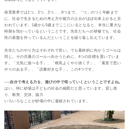
保育業界では1つ、2つ、3つ……9つまで、「つ」のつく年齢まで
に、社会で生きるための考え方や能力の土台がほぼ出来上がると言
われています。1歳から5歳までここにいるとなると、本当に重大な
時期を預かっているということです。先生たちへの研修でも、社会
性の基盤を作っているんだということを繰り返し伝えています。
先生たちのやり方はそれぞれで良い。でも最終的に向かうゴールは
同じ。その共通のゴールへ向かうために、4つの目標を置いていま
す。「元気に遊べる子」、「根気よくやり抜く子」、「素直で思い
やりのある子」、「読書好きな子」。この4つです。
──自分で考える力を、遊びの中で培っていくということですよね。
はい。特に砂場は子どもの社会の縮図だと思っています。貸し借
り、衝突、交渉、協力
いろいろなことが砂場の中に凝縮されています。