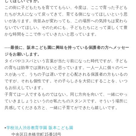
してほしいですか。
この街に子どもたちを育ててもらい、今度は、ここで育った子ども
たちが大人になって戻ってきて、育てる側になってほしいという思
いがあります。街並みが変わっても、この場所への気持ちは変わら
ないでいてほしい。そのためにも、子どもたちにとって楽しくて豊
かな時間をここで作っていきたいと思っています。
──最後に、阪本こども園に興味を持っている保護者の方へメッセー
ジをお願いします。
タイパやコスパという言葉が当たり前になった時代ですが、子ども
の育ちは効率では測れないと思っています。一人一人に個々のペー
スがあって、うちの子は遅いですと心配される保護者の方もいるの
ですが、それも個性です。その子らしさを大切にすることを、いつ
もお伝えしています。
子育ては一人でするものではない。同じ方向を向いて、一緒にやっ
ていきましょうというのが私たちのスタンスです。そういう場所に
共感してくださる方と、一緒に子育てができたら嬉しいです。
▪️
学校法人渋谷教育学園 阪本こども園
中央区日本橋兜町15番18号