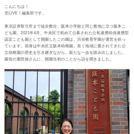
こんにちは！
兜LIVE！編集部です。
東京証券取引所まで徒歩数分、阪本小学校と同じ敷地に立つ阪本こ
ども園。2021年4月、中央区で初めて公募された公私連携幼保連携型
認定こども園として開園したこの園は、渋谷教育学園が運営を担っ
ています。前身は中央区立阪本幼稚園。長く地域に愛されてきた公
立幼稚園の歴史を引き継ぎながら、新たな一歩を踏み出しました。
園長の重田操さんに、開園当初のことから話を聞きました。