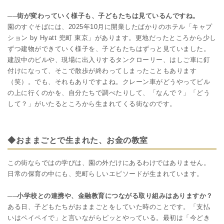
──街が変わっていく様子も、子どもたちは見ているんですね。
園のすぐそばには、2025年10月に開業したばかりのホテル「キャプ
ション by Hyatt 兜町 東京」があります。更地だったところから少し
ずつ建物ができていく様子を、子どもたちはずっと見ていました。
建設中のビルや、現場に出入りするタンクローリー、はしご車に釘
付けになって、そこで散歩が終わってしまったこともあります
（笑）。でも、それもありですよね。クレーン車がどうやってビル
の上に行くのかを、自分たちで調べたりして、「なんで？」「どう
して？」がいたるところから生まれてくる街なのです。
◆おままごとで生まれた、お金の教室
この街ならではの学びは、園の外だけにあるわけではありません。
日常の保育の中にも、兜町らしいエピソードが生まれています。
──小学校との連携や、金融教育につながる取り組みはありますか？
ある日、子どもたちがおままごとをしていた時のことです。「支払
いはペイペイで」と言いながらピッとやっている。最初は「今どき