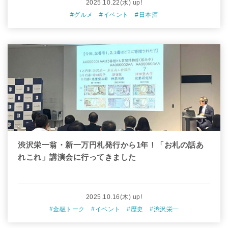
2025.10.22
(水)
up!
#グルメ
#イベント
#日本酒
渋沢栄一翁・新一万円札発行から1年！「お札の話あ
れこれ」講演会に行ってきました
2025.10.16
(木)
up!
#金融トーク
#イベント
#歴史
#渋沢栄一