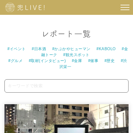
#イベント
#日本酒
#かぶかやヒューマン
#KABOLO
#金
融トーク
#観光スポット
#グルメ
#取材(インタビュー)
#金庫
#催事
#歴史
#渋
沢栄一